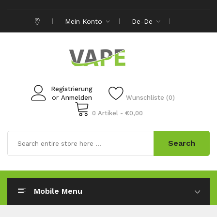
Mein Konto
De-De
Registrierung
or
Anmelden
Wunschliste (0)
0 Artikel - €0,00
Search
Mobile Menu