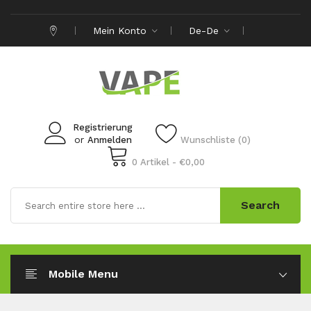
Mein Konto
De-De
Registrierung
or
Anmelden
Wunschliste (0)
0 Artikel - €0,00
Search
Mobile Menu