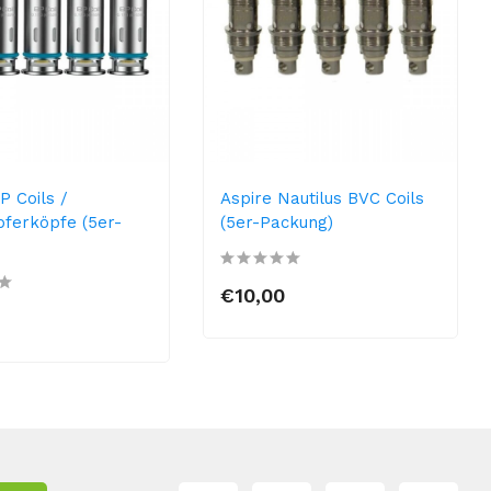
P Coils /
Aspire Nautilus BVC Coils
ferköpfe (5er-
(5er-Packung)
€10,00