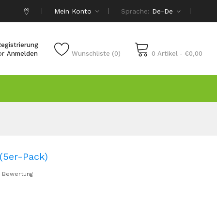
Mein Konto
Sprache:
De-De
egistrierung
or
Anmelden
Wunschliste (0)
0 Artikel - €0,00
(5er-Pack)
 Bewertung