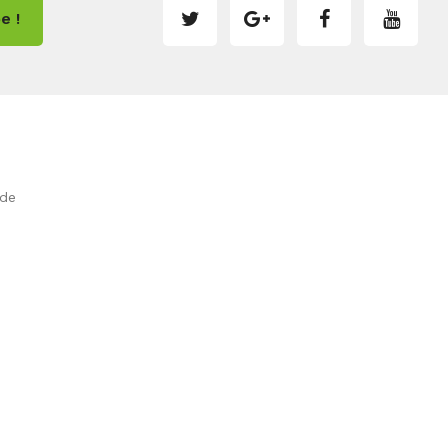
e !
de