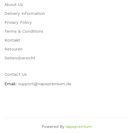
About Us
Delivery Information
Privacy Policy
Terms & Conditions
Kontakt
Retouren
Seitenübersicht
Contact Us
Email:
support@vapepremium.de
Powered By
Vapepremium
st Casino Uk
78win
Slot Gacor
78 Win
Online Casino
78win
Slot Gacor
78wi