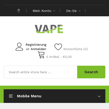
Mein Konto
De-De
Registrierung
or
Anmelden
Wunschliste (0)
0 Artikel - €0,00
Search
Mobile Menu