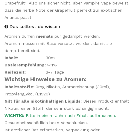
Grapefruit? Also uns sicher nicht, aber Vampire Vape beweist,
dass die herbe Note der Grapefruit perfekt zur exotischen
Ananas passt.
Das solltest du wissen
Aromen dürfen
niemals
pur gedampft werden!
Aromen müssen mit Base versetzt werden, damit sie
dampfbereit sind.
Inhalt:
30ml
Dosierempfehlung:
7-11%
Reifezeit:
3-7 Tage
Wichtige Hinweise zu Aromen:
Inhaltsstoffe:
0mg Nikotin, Aromamischung (30ml),
Propylenglykol (E1520)
Gilt für alle nikotinhaltigen Liquids:
Dieses Produkt enthält
Nikotin: einen Stoff, der sehr stark abhängig macht.
WICHTIG:
Bitte in einem Jahr nach Erhalt aufbrauchen.
Gesundheitsschädlich beim Verschlucken.
Ist ärztlicher Rat erforderlich, Verpackung oder