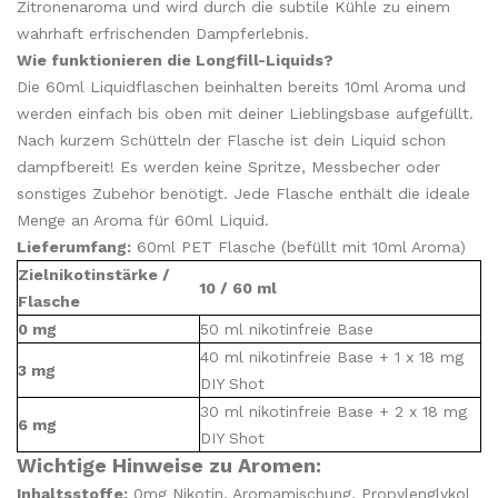
Zitronenaroma und wird durch die subtile Kühle zu einem
wahrhaft erfrischenden Dampferlebnis.
Wie funktionieren die Longfill-Liquids?
Die 60ml Liquidflaschen beinhalten bereits 10ml Aroma und
werden einfach bis oben mit deiner Lieblingsbase aufgefüllt.
Nach kurzem Schütteln der Flasche ist dein Liquid schon
dampfbereit! Es werden keine Spritze, Messbecher oder
sonstiges Zubehör benötigt. Jede Flasche enthält die ideale
Menge an Aroma für 60ml Liquid.
Lieferumfang:
60ml PET Flasche (befüllt mit 10ml Aroma)
Zielnikotinstärke /
10 / 60 ml
Flasche
0 mg
50 ml nikotinfreie Base
40 ml nikotinfreie Base + 1 x 18 mg
3 mg
DIY Shot
30 ml nikotinfreie Base + 2 x 18 mg
6 mg
DIY Shot
Wichtige Hinweise zu Aromen:
Inhaltsstoffe:
0mg Nikotin, Aromamischung, Propylenglykol