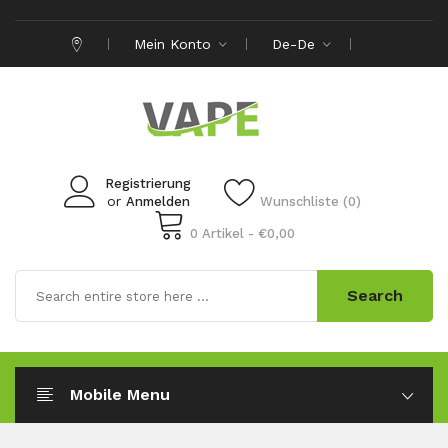
Mein Konto
De-De
Registrierung
or
Anmelden
Wunschliste (0)
0 Artikel - €0,00
Search
Mobile Menu