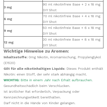
90 ml nikotinfreie Base + 2 x 18 mg
3 mg
DIY Shot
70 ml nikotinfreie Base + 4 x 18 mg
6 mg
DIY Shot
50 ml nikotinfreie Base + 6 x 18 mg
9 mg
DIY Shot
30 ml nikotinfreie Base + 8 x 18 mg
12 mg
DIY Shot
Wichtige Hinweise zu Aromen:
Inhaltsstoffe:
0mg Nikotin, Aromamischung, Propylenglykol
(E1520)
Gilt für alle nikotinhaltigen Liquids:
Dieses Produkt enthält
Nikotin: einen Stoff, der sehr stark abhängig macht.
WICHTIG:
Bitte in einem Jahr nach Erhalt aufbrauchen.
Gesundheitsschädlich beim Verschlucken.
Ist ärztlicher Rat erforderlich, Verpackung oder
Kennzeichnungsetikett bereithalten.
Darf nicht in die Hände von Kinder gelangen.