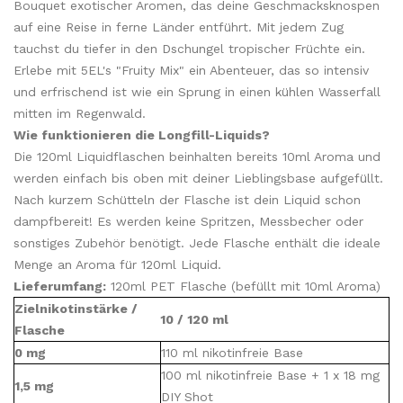
Bouquet exotischer Aromen, das deine Geschmacksknospen
auf eine Reise in ferne Länder entführt. Mit jedem Zug
tauchst du tiefer in den Dschungel tropischer Früchte ein.
Erlebe mit 5EL's "Fruity Mix" ein Abenteuer, das so intensiv
und erfrischend ist wie ein Sprung in einen kühlen Wasserfall
mitten im Regenwald.
Wie funktionieren die Longfill-Liquids?
Die 120ml Liquidflaschen beinhalten bereits 10ml Aroma und
werden einfach bis oben mit deiner Lieblingsbase aufgefüllt.
Nach kurzem Schütteln der Flasche ist dein Liquid schon
dampfbereit! Es werden keine Spritzen, Messbecher oder
sonstiges Zubehör benötigt. Jede Flasche enthält die ideale
Menge an Aroma für 120ml Liquid.
Lieferumfang:
120ml PET Flasche (befüllt mit 10ml Aroma)
Zielnikotinstärke /
10 / 120 ml
Flasche
0 mg
110 ml nikotinfreie Base
100 ml nikotinfreie Base + 1 x 18 mg
1,5 mg
DIY Shot